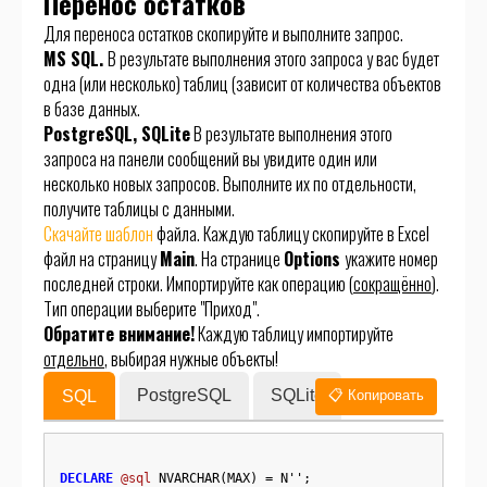
Перенос остатков
Для переноса остатков скопируйте и выполните запрос.
MS SQL.
В результате выполнения этого запроса у вас будет
одна (или несколько) таблиц (зависит от количества объектов
в базе данных.
PostgreSQL, SQLite
В результате выполнения этого
запроса на панели сообщений вы увидите один или
несколько новых запросов. Выполните их по отдельности,
получите таблицы с данными.
Скачайте шаблон
файла. Каждую таблицу скопируйте в Excel
файл на страницу
Main
. На странице
Options
укажите номер
последней строки. Импортируйте как операцию (
сокращённо
).
Тип операции выберите "Приход".
Обратите внимание!
Каждую таблицу импортируйте
отдельно
, выбирая нужные объекты!
PostgreSQL
SQLite
SQL
📋 Копировать
DECLARE
@sql
 NVARCHAR(MAX) = N'';
