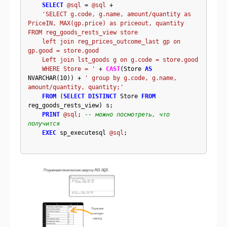
SELECT
@sql
 = 
@sql
 + 

'SELECT g.code, g.name, amount/quantity as 
PriceIN, MAX(gp.price) as priceout, quantity 
FROM reg_goods_rests_view store
left join reg_prices_outcome_last gp on 
gp.good = store.good
Left join lst_goods g on g.code = store.good
WHERE Store = '
 + 
CAST
(Store 
AS
NVARCHAR(10)) + 
' group by g.code, g.name, 
amount/quantity, quantity;'
FROM
 (
SELECT DISTINCT
 Store 
FROM
reg_goods_rests_view) s;

PRINT
@sql
; 
-- можно посмотреть, что 
получится
EXEC
 sp_executesql 
@sql
;
