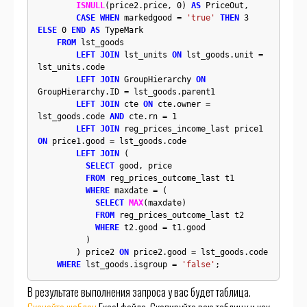
ISNULL
(price2.price, 0) 
AS
 PriceOut,

CASE
WHEN
 markedgood = 
'true'
THEN
 3 
ELSE
 0 
END
AS
 TypeMark

FROM
 lst_goods 

LEFT JOIN
 lst_units 
ON
 lst_goods.unit = 
lst_units.code

LEFT JOIN
 GroupHierarchy 
ON
GroupHierarchy.ID = lst_goods.parent1

LEFT JOIN
 cte 
ON
 cte.owner = 
lst_goods.code 
AND
 cte.rn = 1

LEFT JOIN
 reg_prices_income_last price1 
ON
 price1.good = lst_goods.code

LEFT JOIN
 (

SELECT
 good, price

FROM
 reg_prices_outcome_last t1

WHERE
 maxdate = (

SELECT
MAX
(maxdate)

FROM
 reg_prices_outcome_last t2

WHERE
 t2.good = t1.good

          )

        ) price2 
ON
 price2.good = lst_goods.code

WHERE
 lst_goods.isgroup = 
'false'
;
В результате выполнения запроса у вас будет таблица.