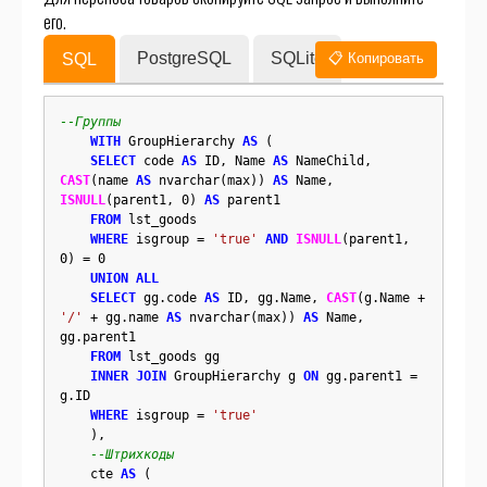
его.
PostgreSQL
SQLite
SQL
📋 Копировать
--Группы
WITH
 GroupHierarchy 
AS
 (

SELECT
 code 
AS
 ID, Name 
AS
 NameChild, 
CAST
(name 
AS
 nvarchar(max)) 
AS
 Name, 
ISNULL
(parent1, 0) 
AS
 parent1 

FROM
 lst_goods 

WHERE
 isgroup = 
'true'
AND
ISNULL
(parent1, 
0) = 0 

UNION ALL
SELECT
 gg.code 
AS
 ID, gg.Name, 
CAST
(g.Name + 
'/'
 + gg.name 
AS
 nvarchar(max)) 
AS
 Name, 
gg.parent1

FROM
 lst_goods gg 

INNER JOIN
 GroupHierarchy g 
ON
 gg.parent1 = 
g.ID 

WHERE
 isgroup = 
'true'
    ),

--Штрихкоды
    cte 
AS
 (
