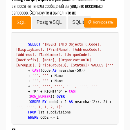
запроса на панели сообщений вы увидите несколько
запросов. Скопируйте и выполните их.
PostgreSQL
SQLite
SQL
📋 Копировать
SELECT
'INSERT INTO Objects ([Code], 
[DisplayName], [PrintName], [AddressCode], 
[Address], [TaxNumber], [UniqueCode], 
[DocPrefix], [Note], [OrganizationID], 
[GroupID], [PriceGroupID], [Status]) VALUES ('''
      + 
CAST
(Code 
AS
 nvarchar(50)) 

      + 
''', '''
 + Name 

      + 
''', '''
 + Name 

      + 
''', '''', '''', '''', '''', ''' 
      + 'K' + RIGHT('0' + 
CAST
      (
ROW_NUMBER
() 
OVER
      (
ORDER BY
 code) + 1 
AS
 nvarchar(2)), 2) + 
''', '''', 1, 1, 2, 1)'
FROM
 lst_subdivisions

WHERE
 CODE <> 1