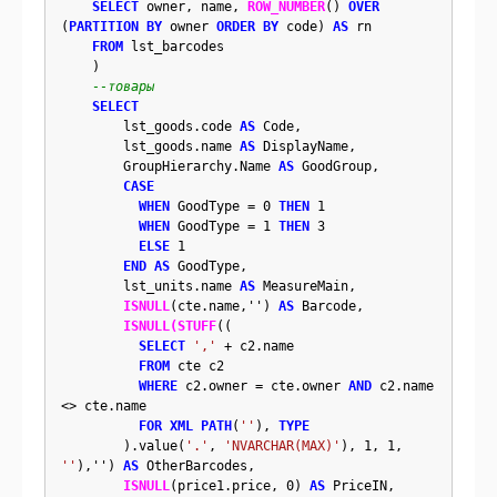
SELECT
 owner, name, 
ROW_NUMBER
() 
OVER
(
PARTITION BY
 owner 
ORDER BY
 code) 
AS
 rn 

FROM
 lst_barcodes

    )

--товары
SELECT
        lst_goods.code 
AS
 Code,

        lst_goods.name 
AS
 DisplayName,

        GroupHierarchy.Name 
AS
 GoodGroup,

CASE
WHEN
 GoodType = 0 
THEN
 1

WHEN
 GoodType = 1 
THEN
 3

ELSE
 1

END
AS
 GoodType,

        lst_units.name 
AS
 MeasureMain,

ISNULL
(cte.name,'') 
AS
 Barcode,

ISNULL
(STUFF
((

SELECT
','
 + c2.name

FROM
 cte c2

WHERE
 c2.owner = cte.owner 
AND
 c2.name 
<> cte.name

FOR XML
PATH
(
''
), 
TYPE
        ).value(
'.'
, 
'NVARCHAR(MAX)'
), 1, 1, 
''
),'') 
AS
 OtherBarcodes,

ISNULL
(price1.price, 0) 
AS
 PriceIN,
