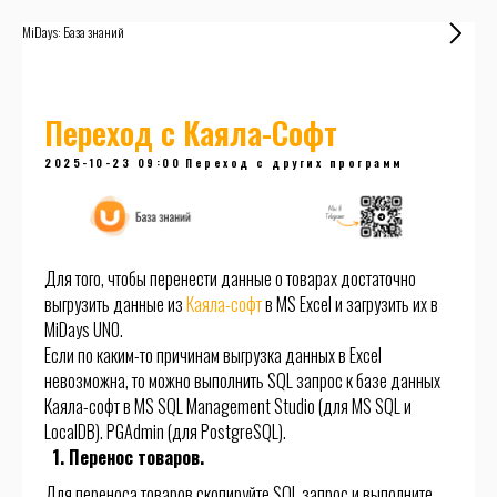
MiDays: База знаний
Переход с Каяла-Софт
2025-10-23 09:00
Переход с других программ
Для того, чтобы перенести данные о товарах достаточно
выгрузить данные из
Каяла-софт
в MS Excel и загрузить их в
MiDays UNO.
Если по каким-то причинам выгрузка данных в Excel
невозможна, то можно выполнить SQL запрос к базе данных
Каяла-софт в MS SQL Management Studio (для MS SQL и
LocalDB). PGAdmin (для PostgreSQL).
Перенос товаров.
Для переноса товаров скопируйте SQL запрос и выполните