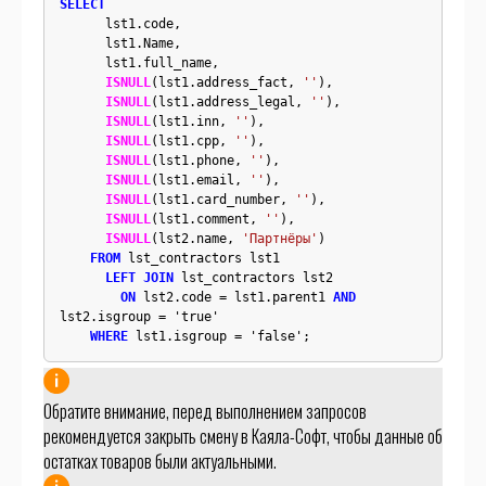
SELECT
      lst1.code,

      lst1.Name,

      lst1.full_name,

ISNULL
(lst1.address_fact, 
''
),

ISNULL
(lst1.address_legal, 
''
),

ISNULL
(lst1.inn, 
''
),

ISNULL
(lst1.cpp, 
''
),

ISNULL
(lst1.phone, 
''
),

ISNULL
(lst1.email, 
''
),

ISNULL
(lst1.card_number, 
''
),

ISNULL
(lst1.comment, 
''
),

ISNULL
(lst2.name, 
'Партнёры'
)

FROM
 lst_contractors lst1

LEFT JOIN
 lst_contractors lst2

ON
 lst2.code = lst1.parent1 
AND
lst2.isgroup = 'true'

WHERE
 lst1.isgroup = 'false';
Обратите внимание, перед выполнением запросов
рекомендуется закрыть смену в Каяла-Софт, чтобы данные об
остатках товаров были актуальными.