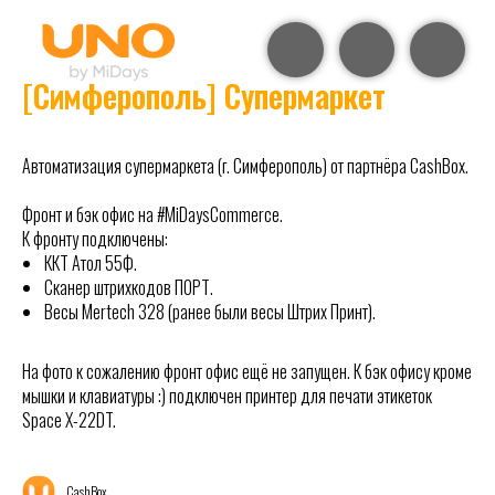
[Симферополь] Супермаркет
Автоматизация супермаркета (г. Симферополь) от партнёра CashBox.
Фронт и бэк офис на #MiDaysCommerce.
К фронту подключены:
ККТ Атол 55Ф.
Сканер штрихкодов ПОРТ.
Весы Mertech 328 (ранее были весы Штрих Принт).
На фото к сожалению фронт офис ещё не запущен. К бэк офису кроме
мышки и клавиатуры :) подключен принтер для печати этикеток
Space X-22DT.
CashBox