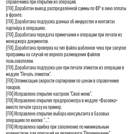
справочника при открытии из операций.
[FIX] Доработан вывод распределённой суммы по ФР в окно оплаты
в фронте.
[FIX] Доработана подгрузка данных об имуществе и контактах
партнёра в операциях.
[FIX] Доработана передача примечания к операции при печати из
менеджера документов.
[FIX] Доработана проверка на тип файла шаблонов чека при запуске
программы на случай не верного размещения файлов
пользователем.
[FIX] Доработана подгрузка цен при печати этикеток из операции в
модуле "Печать этикеток".
[FIX] Оптимизация скорости сортировки по ценам в справочнике
товаров.
[FIX] Исправлено открытие настроек "Своё меню".
[FIX] Исправлено открытие предпросмотра в модуле <Фасовка>
вместо печати сразу на пример.
[FIX] Исправлено открытие выбора консультанта в базовых
операциях по кнопке "...".
[FIX] Исправлена ошибка при заполнение по минимальным
количествам для операций не являющихся "Перемещение".