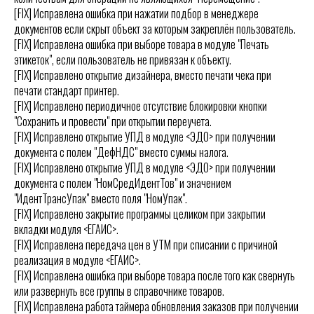
[FIX] Исправлена ошибка при нажатии подбор в менеджере
документов если скрыт объект за которым закреплён пользователь.
[FIX] Исправлена ошибка при выборе товара в модуле "Печать
этикеток", если пользователь не привязан к объекту.
[FIX] Исправлено открытие дизайнера, вместо печати чека при
печати стандарт принтер.
[FIX] Исправлено периодичное отсутствие блокировки кнопки
"Сохранить и провести" при открытии переучета.
[FIX] Исправлено открытие УПД в модуле <ЭДО> при получении
документа с полем "ДефНДС" вместо суммы налога.
[FIX] Исправлено открытие УПД в модуле <ЭДО> при получении
документа с полем "НомСредИдентТов" и значением
"ИдентТрансУпак" вместо поля "НомУпак".
[FIX] Исправлено закрытие программы целиком при закрытии
вкладки модуля <ЕГАИС>.
[FIX] Исправлена передача цен в УТМ при списании с причиной
реализация в модуле <ЕГАИС>.
[FIX] Исправлена ошибка при выборе товара после того как свернуть
или развернуть все группы в справочнике товаров.
[FIX] Исправлена работа таймера обновления заказов при получении