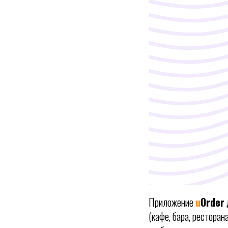
Приложение
u
Order
(кафе, бара, ресторан