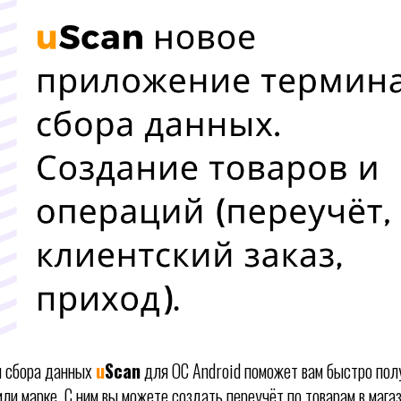
л сбора данных
u
Scan
для ОС Android поможет вам быстро пол
или марке. С ним вы можете создать переучёт по товарам в мага