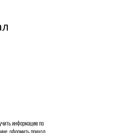
учить информацию по
зине, оформить приход