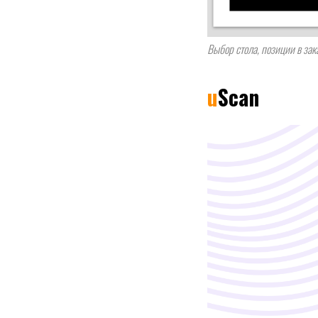
Выбор стола, позиции в зак
u
Scan