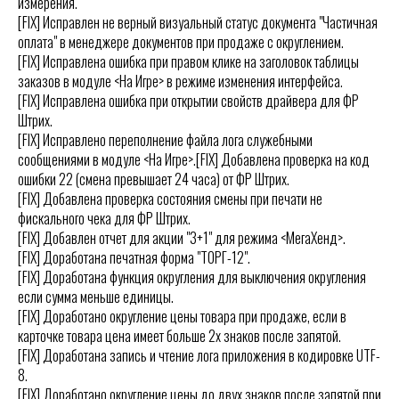
измерения.
[FIX] Исправлен не верный визуальный статус документа "Частичная
оплата" в менеджере документов при продаже с округлением.
[FIX] Исправлена ошибка при правом клике на заголовок таблицы
заказов в модуле <На Игре> в режиме изменения интерфейса.
[FIX] Исправлена ошибка при открытии свойств драйвера для ФР
Штрих.
[FIX] Исправлено переполнение файла лога служебными
сообщениями в модуле <На Игре>.[FIX] Добавлена проверка на код
ошибки 22 (смена превышает 24 часа) от ФР Штрих.
[FIX] Добавлена проверка состояния смены при печати не
фискального чека для ФР Штрих.
[FIX] Добавлен отчет для акции "3+1" для режима <МегаХенд>.
[FIX] Доработана печатная форма "ТОРГ-12".
[FIX] Доработана функция округления для выключения округления
если сумма меньше единицы.
[FIX] Доработано округление цены товара при продаже, если в
карточке товара цена имеет больше 2х знаков после запятой.
[FIX] Доработана запись и чтение лога приложения в кодировке UTF-
8.
[FIX] Доработано округление цены до двух знаков после запятой при