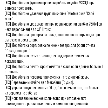
[FIX] Доработана функция проверки работы службы MSSQL при
запуске программы.
[FIX] Доработано удаление групп по кнопке Delete в окне "Своё
меню".
[FIX] Доработано уведомление при возникновении ошибки 75(буфер
чека переполнен) для ФР Штрих.
[FIX] Доработана проверка на валидность весового штрихкода при
выгрузке в весы Штрих.
[FIX] Доработана сортировка по имени товара для фронт отчета
"Расход товаров".
[FIX] Доработана схема отчетов для поддержки различных
локализаций.
[FIX] Доработана печать фронт отчётов в файл если данных больше 1
страницы.
[FIX] Доработана перевод приложения на грузинский язык.
[FIX] Переведены отчёты для МегаХенд (Грузия).
[FIX] Убрана бонусная система "Ягода" по причине того, что больше
их сервисы не работают.
[FIX] Исправлено не верное количество при отправке акта
расхождения с разливным пивом и измененной единицей