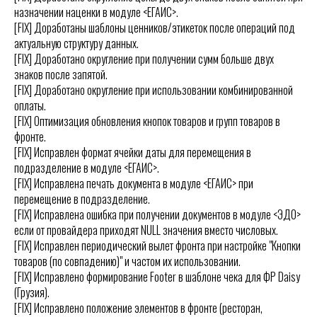
назначении наценки в модуле <ЕГАИС>.
[FIX] Доработаны шаблоны ценников/этикеток после операций под
актуальную структуру данных.
[FIX] Доработано округление при получении сумм больше двух
знаков после запятой.
[FIX] Доработано округление при использовании комбинированной
оплаты.
[FIX] Оптимизация обновления кнопок товаров и групп товаров в
фронте.
[FIX] Исправлен формат ячейки даты для перемещения в
подразделение в модуле <ЕГАИС>.
[FIX] Исправлена печать документа в модуле <ЕГАИС> при
перемещение в подразделение.
[FIX] Исправлена ошибка при получении документов в модуле <ЭДО>
если от провайдера приходят NULL значения вместо числовых.
[FIX] Исправлен периодический вылет фронта при настройке "Кнопки
товаров (по совпадению)" и частом их использовании.
[FIX] Исправлено формирование Footer в шаблоне чека для ФР Daisy
(Грузия).
[FIX] Исправлено положение элементов в фронте (ресторан,