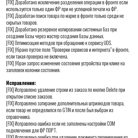
[FIX] Доработано исключение разделения операции в фронте если
используется только один ФР при не успешной печати на ФР.
[FIX] Доработан поиск товара по марке в фронте только среди не
скрытых товаров.
[FIX] Доработано резервное копировании системных баз при
создании базы через мастер создания базы данных.
[FIX] Оптимизация методов при обращению к сервису UDS.
[FIX] Убрано пустое поле "Проверки сервисов и интернета" в фронте,
если такая проверка не включена.
[FIX] Убран запрос изменение состояния устройства при клике на
заголовок колонки состояния.
Исправления:
[FIX] Исправлено удаление строки из заказа по кнопке Delete при
открытом списке заказов.
[FIX] Исправлено затирание дополнительных штрихкодов товара,
если товар не определился по GTIN и после был выбран из
справочника.
[FIX] Исправлена ошибка если не заполнены настройки COM
подключения для ФР ПОРТ.
[FIX] Исправлена ошибка при удалении документа перемещения из