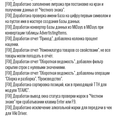
[FIX] Доработано заполнение литража при постановке на кран и
получении данных от "Честного знака".
[FIX] Доработана проверка имени база на цифру первым символом и
на пустое имя в мастере создания базы данных.
[FIX] Доработан конвертер базы данных из MiDays в MiDays при
конвертации таблицы AdvertistingItems.
[FIX] Доработан отчет "Приход", добавлена колонка процент
наценки.
[FIX] Доработан отчет "Номенклатура товаров со свойствами", не все
товары могли попадать в отчёт.
[FIX] Доработан отчет "Оборотная ведомость", добавлен фильтр
скрытия строк с нулевыми значениями.
[FIX] Доработан отчет "Оборотная ведомость", добавлены операции
"Сборка и разборка", "Производство".
[FIX] Доработана сортировка позиций, как в приходящей ТТН для
модуля "ЕГАИС".
[FIX] Доработан вывод окна статуса проверки марок в "Честном
знаке" при срабатывании клавиш Enter или F9.
[FIX] Доработано исключение алкогольной марки для передачи в чек
для Viki Driver.