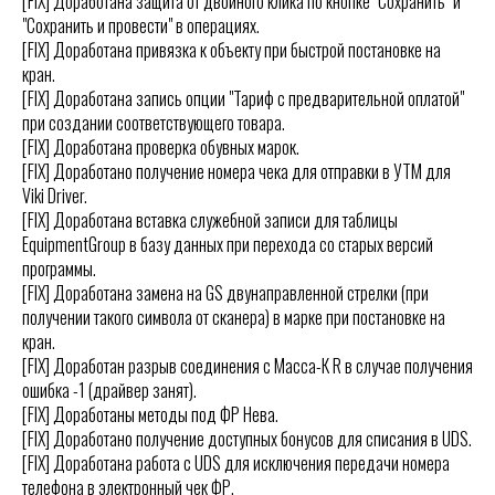
[FIX] Доработана защита от двойного клика по кнопке "Сохранить" и
"Сохранить и провести" в операциях.
[FIX] Доработана привязка к объекту при быстрой постановке на
кран.
[FIX] Доработана запись опции "Тариф с предварительной оплатой"
при создании соответствующего товара.
[FIX] Доработана проверка обувных марок.
[FIX] Доработано получение номера чека для отправки в УТМ для
Viki Driver.
[FIX] Доработана вставка служебной записи для таблицы
EquipmentGroup в базу данных при перехода со старых версий
программы.
[FIX] Доработана замена на GS двунаправленной стрелки (при
получении такого символа от сканера) в марке при постановке на
кран.
[FIX] Доработан разрыв соединения с Масса-К R в случае получения
ошибка -1 (драйвер занят).
[FIX] Доработаны методы под ФР Нева.
[FIX] Доработано получение доступных бонусов для списания в UDS.
[FIX] Доработана работа с UDS для исключения передачи номера
телефона в электронный чек ФР.