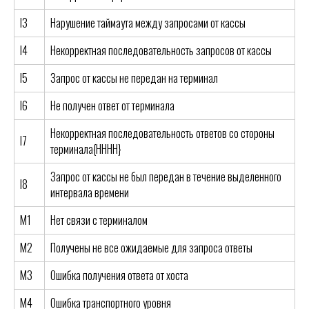
I3
Нарушение таймаута между запросами от кассы
I4
Некорректная последовательность запросов от кассы
I5
Запрос от кассы не передан на терминал
I6
Не получен ответ от терминала
Некорректная последовательность ответов со стороны
I7
терминала{HHHH}
Запрос от кассы не был передан в течение выделенного
I8
интервала времени
M1
Нет связи с терминалом
M2
Получены не все ожидаемые для запроса ответы
M3
Ошибка получения ответа от хоста
M4
Ошибка транспортного уровня