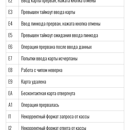
E2
Ввод карты прерван, нажата кнопка отмены
E3
Превышен таймаут ввода карты
E4
Ввод пинкода прерван, нажата кнопка отмены
E5
Превышен таймаут ожидания ввода пинкода
E6
Операция прервана после ввода данных
E7
Попытки ввода карты исчерпаны
E8
Работа с чипом неверна
E9
Карта удалена
EA
Бесконтактная карта отвергнута
A1
Операция прервалась
I1
Некорректный формат запроса от кассы
I2
Некорректный формат ответа от кассы