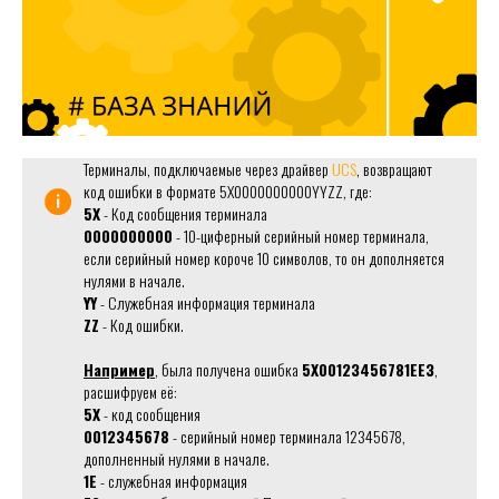
Терминалы, подключаемые через драйвер
UCS
, возвращают
код ошибки в формате 5X0000000000YYZZ, где:
5X
- Код сообщения терминала
0000000000
- 10-циферный серийный номер терминала,
если серийный номер короче 10 символов, то он дополняется
нулями в начале.
YY
- Служебная информация терминала
ZZ
- Код ошибки.
Например
, была получена ошибка
5X00123456781EE3
,
расшифруем её:
5X
- код сообщения
0012345678
- серийный номер терминала 12345678,
дополненный нулями в начале.
1E
- служебная информация