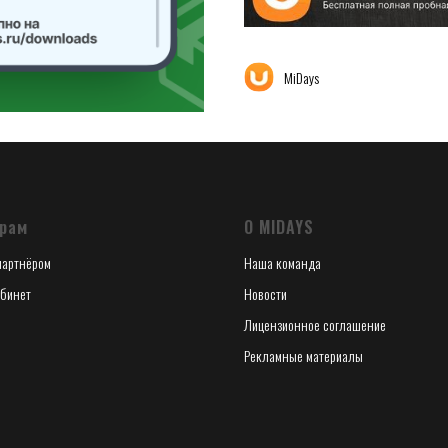
MiDays
рам
О MIDAYS
 партнёром
Наша команда
бинет
Новости
Лицензионное соглашение
Рекламные материалы