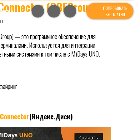
onnector (PBFGroup)
ПОПРОБОВАТЬ
БЕСПЛАТНО
ИЕ
roup) — это программное обеспечение для
терминалами. Используется для интеграции
етными системами в том числе с MiDays UNO.
квайринг
Connector
(Яндекс.Диск)